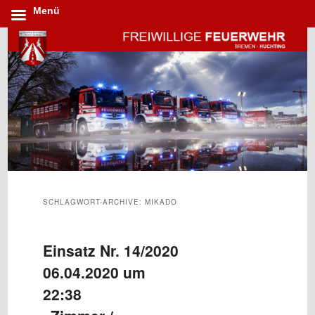
Menü
Zum
Zum
Inhalt
sekundären
wechseln
Inhalt
wechseln
SCHLAGWORT-ARCHIVE:
MIKADO
Einsatz Nr. 14/2020
06.04.2020 um
22:38