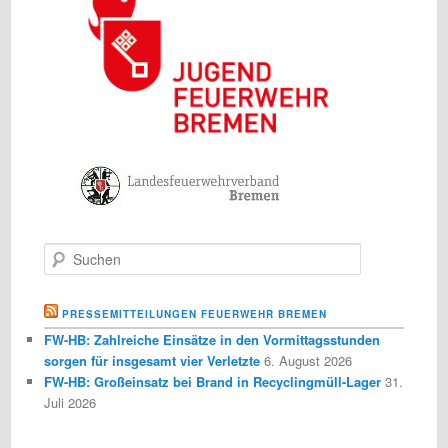
S
u
c
h
PRESSEMITTEILUNGEN FEUERWEHR BREMEN
e
FW-HB: Zahlreiche Einsätze in den Vormittagsstunden
n
sorgen für insgesamt vier Verletzte
6. August 2026
FW-HB: Großeinsatz bei Brand in Recyclingmüll-Lager
31.
Juli 2026